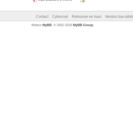
Contact
Cybercod
Retourner en haut
Version bas-débit
Moteur
MyBB
, © 2002-2026
MyBB Group
.