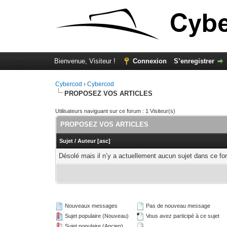
Bienvenue, Visiteur !
Connexion
S’enregistrer
Cybercod
›
Cybercod
PROPOSEZ VOS ARTICLES
Utilisateurs naviguant sur ce forum : 1 Visiteur(s)
PROPOSEZ VOS ARTICLES
Sujet
/
Auteur
[
asc
]
Désolé mais il n’y a actuellement aucun sujet dans ce fo
Nouveaux messages
Pas de nouveau message
Sujet populaire (Nouveau)
Vous avez participé à ce sujet
Sujet populaire (Ancien)