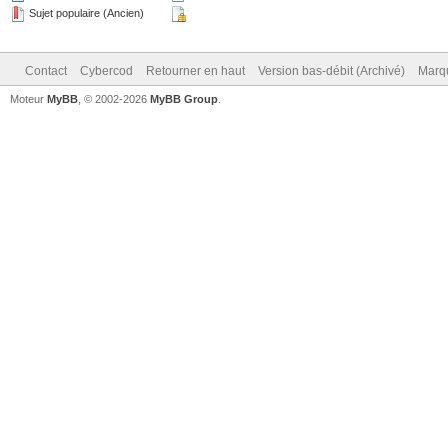
Sujet populaire (Ancien)
Contact
Cybercod
Retourner en haut
Version bas-débit (Archivé)
Marqu
Moteur
MyBB
, © 2002-2026
MyBB Group
.