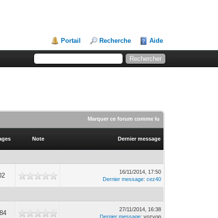
Portail
Recherche
Aide
Marquer ce forum comme lu
ages
Note
Dernier message
16/11/2014, 17:50
02
Dernier message
:
cez40
27/11/2014, 16:38
584
Dernier message
: yozyop