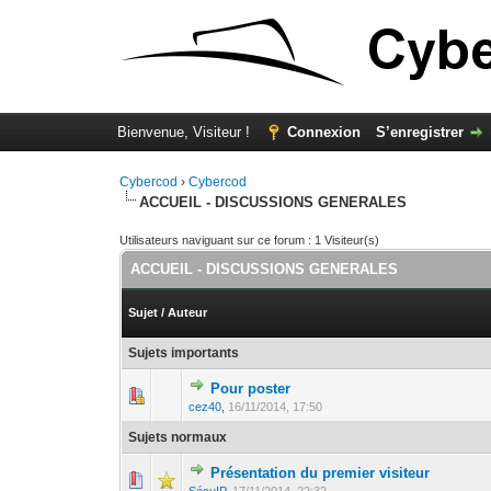
Bienvenue, Visiteur !
Connexion
S’enregistrer
Cybercod
›
Cybercod
ACCUEIL - DISCUSSIONS GENERALES
Utilisateurs naviguant sur ce forum : 1 Visiteur(s)
ACCUEIL - DISCUSSIONS GENERALES
Sujet
/
Auteur
Sujets importants
Pour poster
0 Votes - 0 sur 
1
cez40
,
16/11/2014, 17:50
Sujets normaux
Présentation du premier visiteur
0 Votes - 0 sur 
1