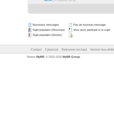
SécuIP
,
17/11/2014, 22:32
Nouveaux messages
Pas de nouveau message
Sujet populaire (Nouveau)
Vous avez participé à ce sujet
Sujet populaire (Ancien)
Contact
Cybercod
Retourner en haut
Version bas-débit
Moteur
MyBB
, © 2002-2026
MyBB Group
.