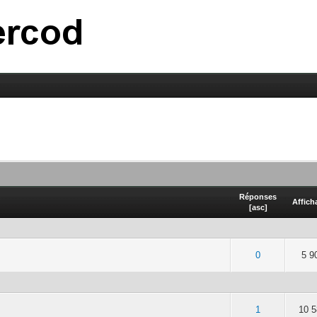
Réponses
Affich
[
asc
]
5 en moyenne
2
3
4
5
0
5 9
5 en moyenne
2
3
4
5
1
10 