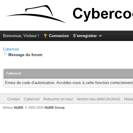
Bienvenue, Visiteur !
Connexion
S’enregistrer
Cybercod
Message du forum
Cybercod
Erreur de code d’autorisation. Accédez-vous à cette fonction correctement ?
Contact
Cybercod
Retourner en haut
Version bas-débit (Archivé)
Marqu
Moteur
MyBB
, © 2002-2026
MyBB Group
.