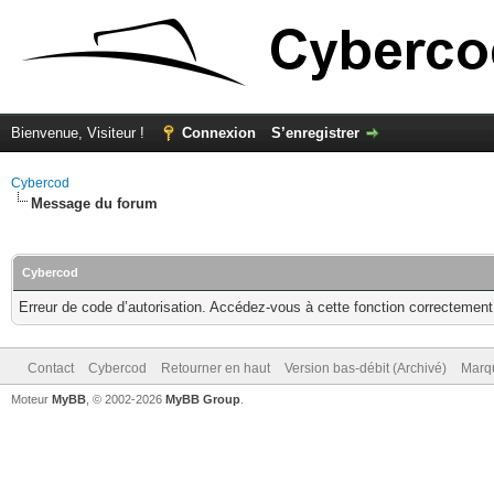
Bienvenue, Visiteur !
Connexion
S’enregistrer
Cybercod
Message du forum
Cybercod
Erreur de code d’autorisation. Accédez-vous à cette fonction correctement ?
Contact
Cybercod
Retourner en haut
Version bas-débit (Archivé)
Marqu
Moteur
MyBB
, © 2002-2026
MyBB Group
.