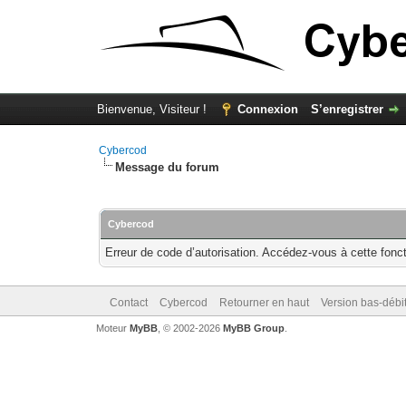
Bienvenue, Visiteur !
Connexion
S’enregistrer
Cybercod
Message du forum
Cybercod
Erreur de code d’autorisation. Accédez-vous à cette fonct
Contact
Cybercod
Retourner en haut
Version bas-débit
Moteur
MyBB
, © 2002-2026
MyBB Group
.