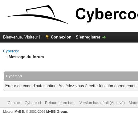
Bienvenue, Visiteur !
Connexion
S’enregistrer
Cybercod
Message du forum
Cybercod
Erreur de code d’autorisation. Accédez-vous à cette fonction correctement ?
Contact
Cybercod
Retourner en haut
Version bas-débit (Archivé)
Marqu
Moteur
MyBB
, © 2002-2026
MyBB Group
.