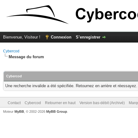
Bienvenue, Visiteur !
Connexion
S’enregistrer
Cybercod
Message du forum
Cybercod
Une recherche invalide a été spécifiée. Retournez en arrière et réessayez.
Contact
Cybercod
Retourner en haut
Version bas-débit (Archivé)
Marqu
Moteur
MyBB
, © 2002-2026
MyBB Group
.