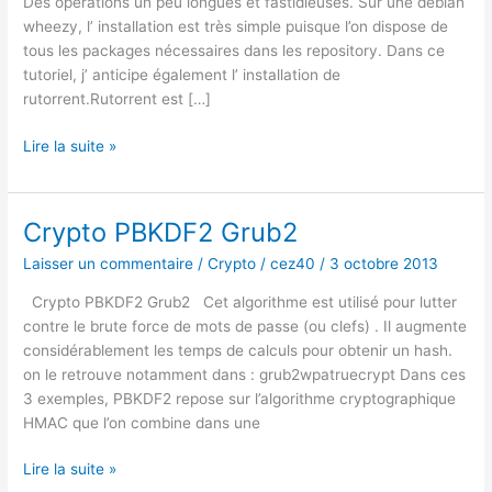
Des opérations un peu longues et fastidieuses. Sur une debian
wheezy, l’ installation est très simple puisque l’on dispose de
tous les packages nécessaires dans les repository. Dans ce
tutoriel, j’ anticipe également l’ installation de
rutorrent.Rutorrent est […]
Tutorial
Lire la suite »
rtorrent
Debian
wheezy
Crypto PBKDF2 Grub2
Laisser un commentaire
/
Crypto
/
cez40
/
3 octobre 2013
Crypto PBKDF2 Grub2 Cet algorithme est utilisé pour lutter
contre le brute force de mots de passe (ou clefs) . Il augmente
considérablement les temps de calculs pour obtenir un hash.
on le retrouve notamment dans : grub2wpatruecrypt Dans ces
3 exemples, PBKDF2 repose sur l’algorithme cryptographique
HMAC que l’on combine dans une
Crypto
Lire la suite »