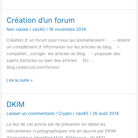
passphrase
Création d’un forum
Non classé
/
cez40
/
16 novembre 2014
Création d’ un forum pour ceux qui souhaiteraient : – obtenir
un complément d’ information sur les articles du blog –
compléter , corriger les articles du blog – proposer des
sujets d’articles ou bien des articles Etc …
blog.cybercod.com/forum/
Création
Lire la suite »
d’un
forum
DKIM
Laisser un commentaire
/
Crypto
/
cez40
/
26 août 2014
Le but de cet article est de présenter en détail les
mécanismes cryptographiques mis en œuvre par DKIM
(DomainKeys Identified Mail). Référence : rfc4871