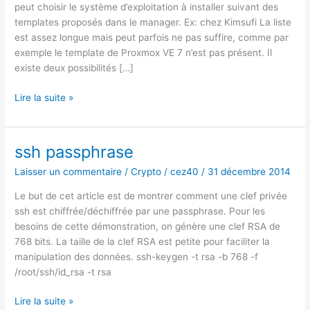
peut choisir le système d’exploitation à installer suivant des
templates proposés dans le manager. Ex: chez Kimsufi La liste
est assez longue mais peut parfois ne pas suffire, comme par
exemple le template de Proxmox VE 7 n’est pas présent. Il
existe deux possibilités […]
Installation
Lire la suite »
de
proxmox
7
ssh passphrase
sans
Laisser un commentaire
/
Crypto
/
cez40
/
31 décembre 2014
IPMI
ni
Le but de cet article est de montrer comment une clef privée
KVM
ssh est chiffrée/déchiffrée par une passphrase. Pour les
IP
besoins de cette démonstration, on génère une clef RSA de
sur
768 bits. La taille de la clef RSA est petite pour faciliter la
serveur
manipulation des données. ssh-keygen -t rsa -b 768 -f
dédié
/root/ssh/id_rsa -t rsa
ovh
ssh
Lire la suite »