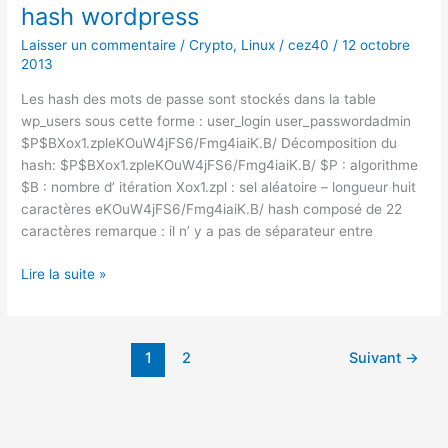
hash wordpress
Laisser un commentaire
/
Crypto
,
Linux
/
cez40
/
12 octobre
2013
Les hash des mots de passe sont stockés dans la table
wp_users sous cette forme : user_login user_passwordadmin
$P$BXox1.zpleKOuW4jFS6/Fmg4iaiK.B/ Décomposition du
hash: $P$BXox1.zpleKOuW4jFS6/Fmg4iaiK.B/ $P : algorithme
$B : nombre d’ itération Xox1.zpl : sel aléatoire – longueur huit
caractères eKOuW4jFS6/Fmg4iaiK.B/ hash composé de 22
caractères remarque : il n’ y a pas de séparateur entre
hash
Lire la suite »
wordpress
1
2
Suivant
→