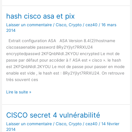
TOTP
hash cisco asa et pix
Laisser un commentaire
/
Cisco
,
Crypto
/
cez40
/
16 mars
2014
Extrait configuration ASA ASA Version 8.4(2)!hostname
ciscoasaenable password 8Ry2YjIyt7RRXU24
encryptedpasswd 2KFQnbNIdI.2KYOU encrypted Le mot de
passe par défaut pour accéder à l’ ASA est « cisco ». le hash
est 2KFQnbNIdI.2KYOU Le mot de passe pour passer en mode
enable est vide , le hash est : 8Ry2YjIyt7RRXU24. On retrouve
très souvent ces
hash
Lire la suite »
cisco
asa
et
CISCO secret 4 vulnérabilité
pix
Laisser un commentaire
/
Cisco
,
Crypto
/
cez40
/
14 février
2014