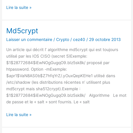
Certificat
Lire la suite »
X509
et
signature
Md5crypt
Laisser un commentaire
/
Crypto
/
cez40
/
29 octobre 2013
Un article qui décrit l’ algorithme md5crypt qui est toujours
utilisé par les IOS CISO (secret 5)Exemple:
$1$28772684$iEwNOgGugqO9.bIz5sk8k/ proposé par
htpassword. Option -mExemple:
$apr1$VaN8AS0b$Z7hfqYrZ/.yOuxQepKEHe1 utilisé dans
/etc/shadow (les distributions récentes n’ utilisent plus
md5crypt mais sha512crypt).Exemple :
$1$28772684$iEwNOgGugqO9.bIz5sk8k/ Algorithme Le mot
de passe et le « salt » sont fournis. Le « salt
Md5crypt
Lire la suite »