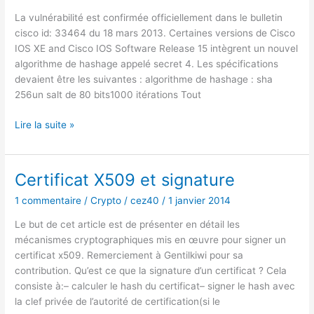
La vulnérabilité est confirmée officiellement dans le bulletin
cisco id: 33464 du 18 mars 2013. Certaines versions de Cisco
IOS XE and Cisco IOS Software Release 15 intègrent un nouvel
algorithme de hashage appelé secret 4. Les spécifications
devaient être les suivantes : algorithme de hashage : sha
256un salt de 80 bits1000 itérations Tout
CISCO
Lire la suite »
secret
4
vulnérabilité
Certificat X509 et signature
1 commentaire
/
Crypto
/
cez40
/
1 janvier 2014
Le but de cet article est de présenter en détail les
mécanismes cryptographiques mis en œuvre pour signer un
certificat x509. Remerciement à Gentilkiwi pour sa
contribution. Qu’est ce que la signature d’un certificat ? Cela
consiste à:– calculer le hash du certificat– signer le hash avec
la clef privée de l’autorité de certification(si le