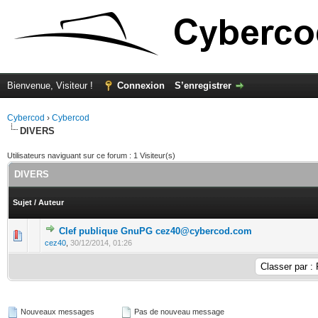
Bienvenue, Visiteur !
Connexion
S’enregistrer
Cybercod
›
Cybercod
DIVERS
Utilisateurs naviguant sur ce forum : 1 Visiteur(s)
DIVERS
Sujet
/
Auteur
Clef publique GnuPG cez40@cybercod.com
0 Votes - 0 sur 5 en moyenne
1
2
3
4
5
cez40
,
30/12/2014, 01:26
Nouveaux messages
Pas de nouveau message