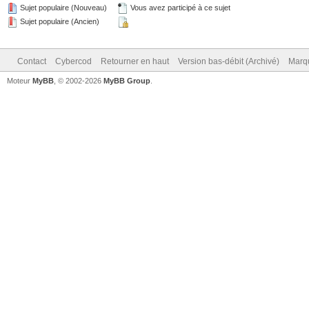
Sujet populaire (Nouveau)
Vous avez participé à ce sujet
Sujet populaire (Ancien)
Contact
Cybercod
Retourner en haut
Version bas-débit (Archivé)
Marqu
Moteur
MyBB
, © 2002-2026
MyBB Group
.