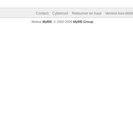
Contact
Cybercod
Retourner en haut
Version bas-débit
Moteur
MyBB
, © 2002-2026
MyBB Group
.