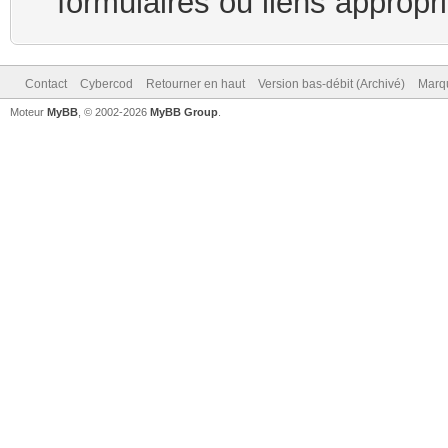
formulaires ou liens appropr
Contact
Cybercod
Retourner en haut
Version bas-débit (Archivé)
Marqu
Moteur
MyBB
, © 2002-2026
MyBB Group
.