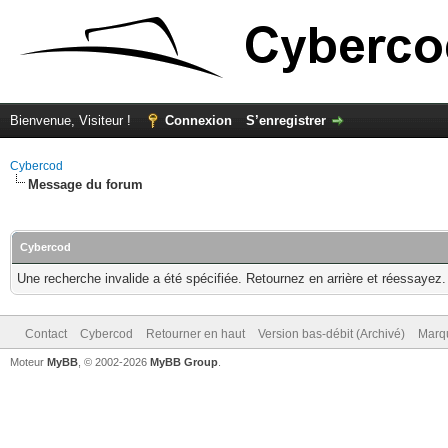
Bienvenue, Visiteur !
Connexion
S’enregistrer
Cybercod
Message du forum
Cybercod
Une recherche invalide a été spécifiée. Retournez en arrière et réessayez.
Contact
Cybercod
Retourner en haut
Version bas-débit (Archivé)
Marqu
Moteur
MyBB
, © 2002-2026
MyBB Group
.