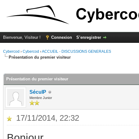
Bienvenue, Visiteur !
Connexion
S’enregistrer
Cybercod
›
Cybercod
›
ACCUEIL - DISCUSSIONS GENERALES
Présentation du premier visiteur
(s))
Présentation du premier visiteur
SécuIP
Membre Junior
17/11/2014, 22:32
Bonjour,